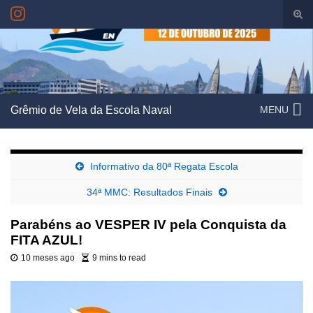
Alte
form
Search for:
de
pesq
Grêmio de Vela da Escola Naval
MENU
Informativo da 80ª Regata Escola
34ª MMC: Resultados Finais
Parabéns ao VESPER IV pela Conquista da
FITA AZUL!
10 meses ago
9 mins to read