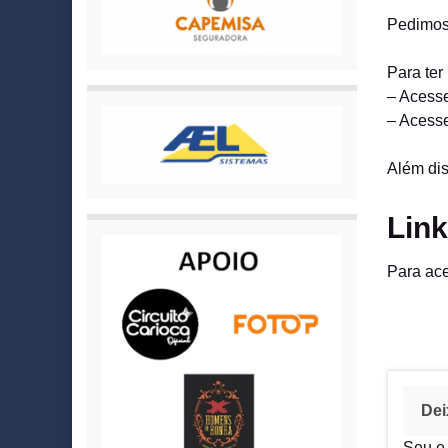
Pedimos 
Para ter
– Acesse
– Acess
Além dis
Lin
Para ace
Dei
Seu e-