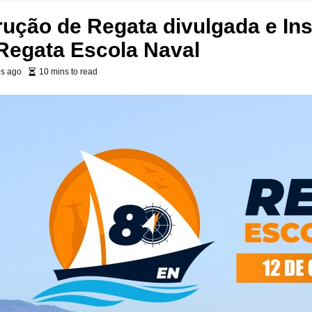
rução de Regata divulgada e In
Regata Escola Naval
s ago
10 mins to read