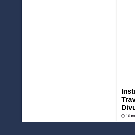
Ins
Tra
Div
10 m