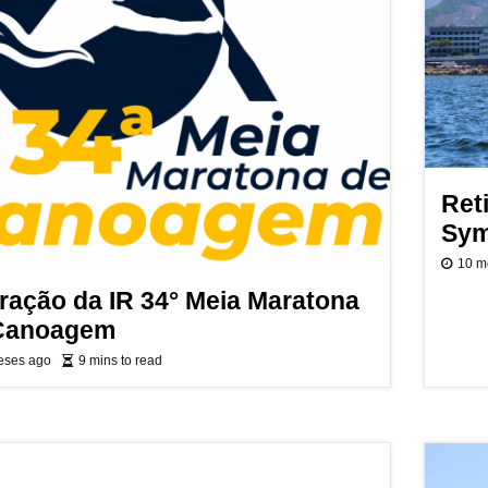
Ret
Sym
10 m
eração da IR 34° Meia Maratona
Canoagem
eses ago
9 mins to read