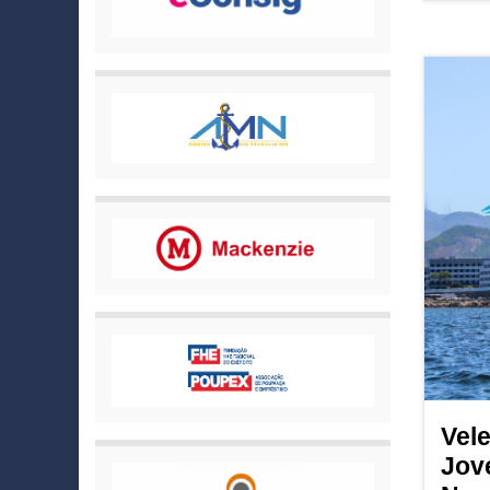
Vel
Jov