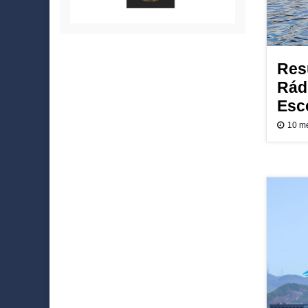
Res
Rád
Esc
10 m