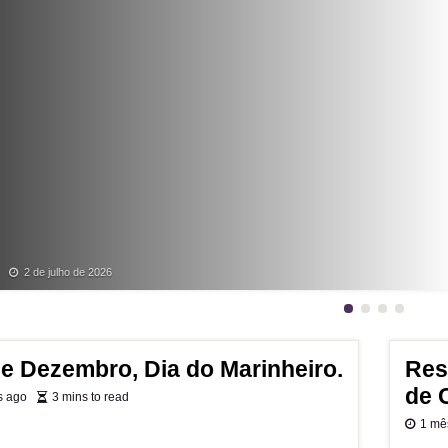
evious
2 de julho de 2026
de Dezembro, Dia do Marinheiro.
Res
de 
s ago
3 mins to read
1 mê