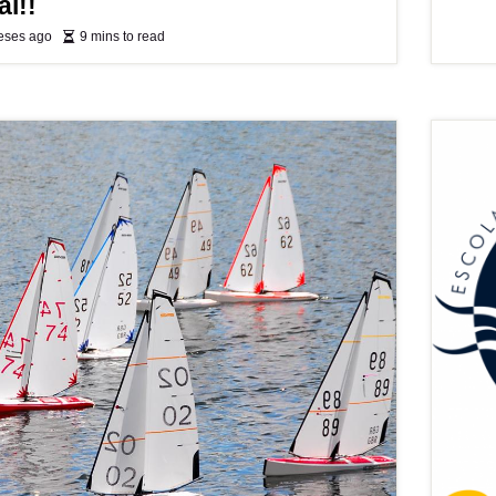
l!!
eses ago
9 mins to read