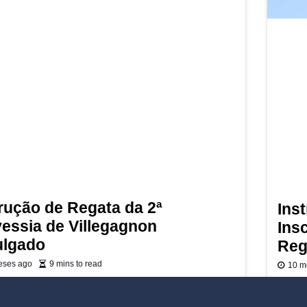
trução de Regata da 2ª
Ins
vessia de Villegagnon
Ins
ulgado
Reg
eses ago
9 mins to read
10 m