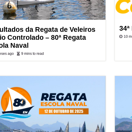
34ª
ultados da Regata de Veleiros
io Controlado – 80ª Regata
10 m
ola Naval
eses ago
9 mins to read