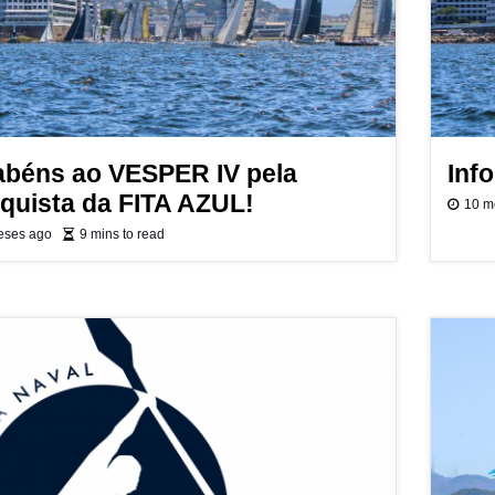
abéns ao VESPER IV pela
Inf
quista da FITA AZUL!
10 m
eses ago
9 mins to read