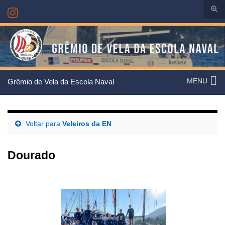
Alte
form
de
Search for:
pesq
MENU
Grêmio de Vela da Escola Naval
Voltar para
Veleiros da EN
Dourado