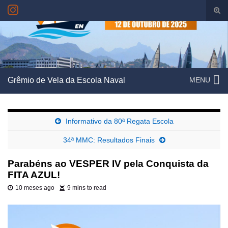
Alte
form
Search for:
de
pesq
Grêmio de Vela da Escola Naval
MENU
Informativo da 80ª Regata Escola
34ª MMC: Resultados Finais
Parabéns ao VESPER IV pela Conquista da
FITA AZUL!
10 meses ago
9 mins to read