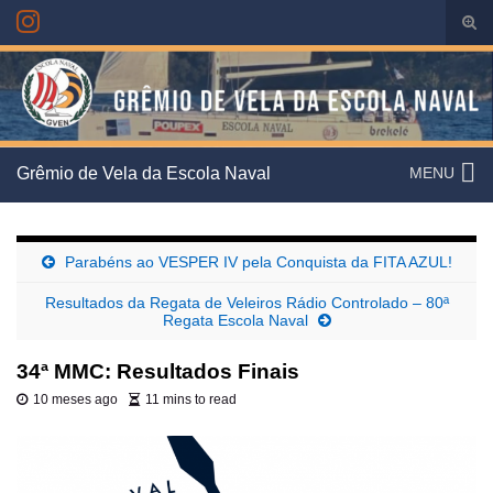
Alte
form
Search for:
de
pesq
Grêmio de Vela da Escola Naval
MENU
Parabéns ao VESPER IV pela Conquista da FITA AZUL!
Resultados da Regata de Veleiros Rádio Controlado – 80ª
Regata Escola Naval
34ª MMC: Resultados Finais
10 meses ago
11 mins to read