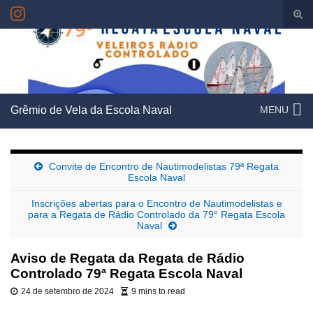
Alte
form
Search for:
de
pesq
Grêmio de Vela da Escola Naval
MENU
Convite de Encontro de Nautimodelistas 79ª Regata
Escola Naval
Inscrições abertas para o Encontro de Nautimodelistas e
para a Regata de Rádio Controlado da 79° Regata Escola
Naval
Aviso de Regata da Regata de Rádio
Controlado 79ª Regata Escola Naval
24 de setembro de 2024
9 mins to read