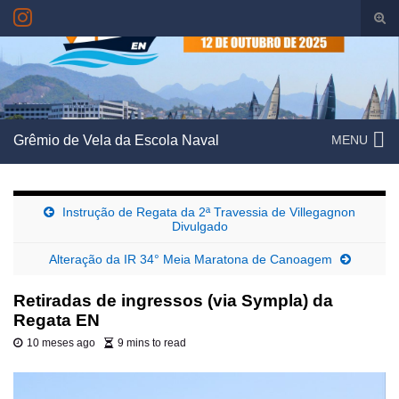
Alte
form
Search for:
de
pesq
Grêmio de Vela da Escola Naval
MENU
Instrução de Regata da 2ª Travessia de Villegagnon
Divulgado
Alteração da IR 34° Meia Maratona de Canoagem
Retiradas de ingressos (via Sympla) da
Regata EN
10 meses ago
9 mins to read