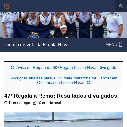
Alte
form
Search for:
de
pesq
Grêmio de Vela da Escola Naval
MENU
Aviso de Regata da 80ª Regata Escola Naval Divulgado
Inscrições abertas para a 34ª Meia Maratona de Canoagem
Oceânica da Escola Naval
47ª Regata a Remo: Resultados divulgados
11 meses ago
10 mins to read