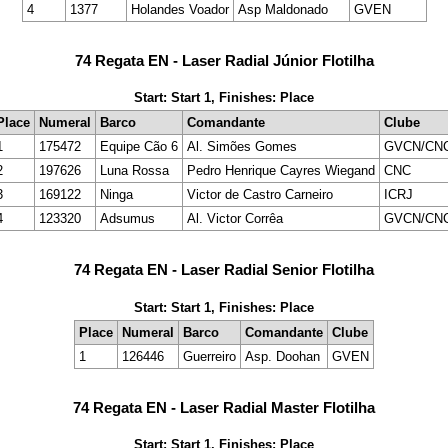
4
1377
Holandes Voador
Asp Maldonado
GVEN
74 Regata EN - Laser Radial Júnior Flotilha
Start: Start 1, Finishes: Place
Place
Numeral
Barco
Comandante
Clube
1
175472
Equipe Cão 6
Al. Simões Gomes
GVCN/CN
2
197626
Luna Rossa
Pedro Henrique Cayres Wiegand
CNC
3
169122
Ninga
Victor de Castro Carneiro
ICRJ
4
123320
Adsumus
Al. Victor Corrêa
GVCN/CN
74 Regata EN - Laser Radial Senior Flotilha
Start: Start 1, Finishes: Place
Place
Numeral
Barco
Comandante
Clube
1
126446
Guerreiro
Asp. Doohan
GVEN
74 Regata EN - Laser Radial Master Flotilha
Start: Start 1, Finishes: Place