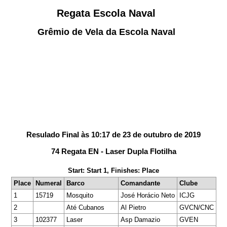
Regata Escola Naval
Grêmio de Vela da Escola Naval
Resulado Final às 10:17 de 23 de outubro de 2019
74 Regata EN - Laser Dupla Flotilha
Start: Start 1, Finishes: Place
Place
Numeral
Barco
Comandante
Clube
1
15719
Mosquito
José Horácio Neto
ICJG
2
Até Cubanos
Al Pietro
GVCN/CNC
3
102377
Laser
Asp Damazio
GVEN