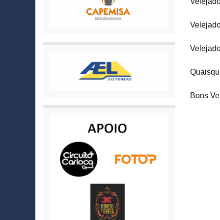
Velejado
Velejado
Velejad
Quaisque
Bons Ven