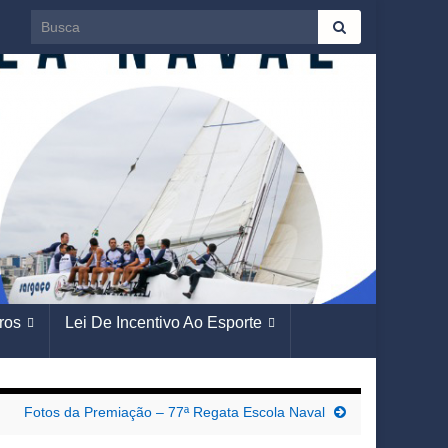
Search for:
ros
Lei De Incentivo Ao Esporte
Fotos da Premiação – 77ª Regata Escola Naval