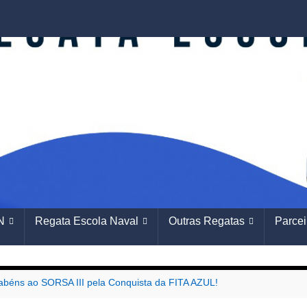
N
Regata Escola Naval
Outras Regatas
Parcei
abéns ao SORSA III pela Conquista da FITA AZUL!