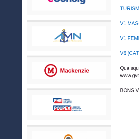
TURIS
V1 MAS
V1 FEM
V6 (CA
Quaisque
www.gve
BONS V