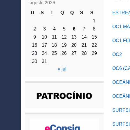
agosto 2026
D
S
T
Q
Q
S
S
ESTREA
1
OC1 M
2
3
4
5
6
7
8
9
10
11
12
13
14
15
OC1 FE
16
17
18
19
20
21
22
23
24
25
26
27
28
29
OC2
30
31
OC6 (C
« jul
OCEÂNI
OCEÂN
SURFSK
SURFSK