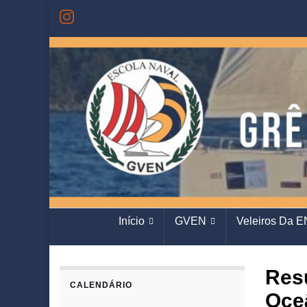
Início
GVEN
Veleiros Da E
Res
CALENDÁRIO
Oce