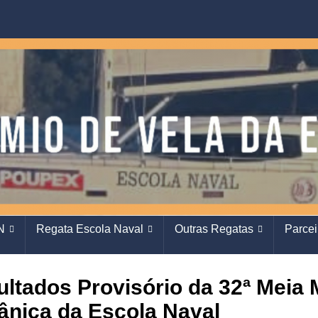
N
Regata Escola Naval
Outras Regatas
Parcei
ultados Provisório da 32ª Mei
ânica da Escola Naval