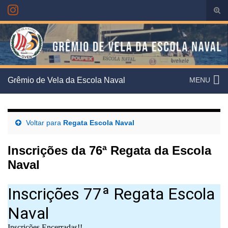
Alte
form
Search for:
de
pesq
Grêmio de Vela da Escola Naval
MENU
Voltar para
Regata Escola Naval
Inscrições da 76ª Regata da Escola
Naval