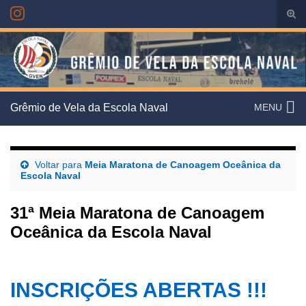
Alte
form
Search for:
de
pesq
Grêmio de Vela da Escola Naval
MENU
Voltar para
Meia Maratona de Canoagem Oceânica da
Escola Naval
31ª Meia Maratona de Canoagem
Oceânica da Escola Naval
INSCRIÇÕES ABERTAS !!!