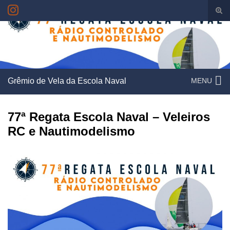
Alte
form
Search for:
de
pesq
Grêmio de Vela da Escola Naval
MENU
77ª Regata Escola Naval – Veleiros
RC e Nautimodelismo